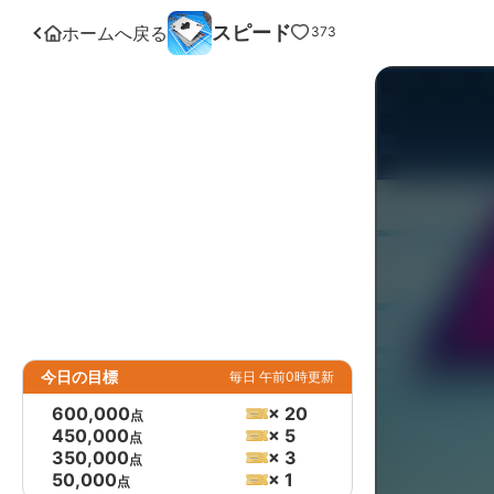
スピード
ホームへ戻る
373
今日の目標
毎日 午前0時更新
600,000
× 20
点
450,000
× 5
点
350,000
× 3
点
50,000
× 1
点