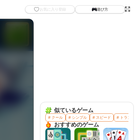
お気に入り登録
遊び方
似ているゲーム
# クール
# シンプル
# スピード
# トランプ
おすすめのゲーム